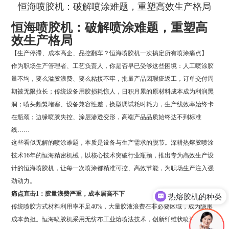
恒海喷胶机：破解喷涂难题，重塑高效生产格局
恒海喷胶机：破解喷涂难题，重塑高
效生产格局
【生产停滞、成本高企、品控翻车？恒海喷胶机一次搞定所有喷涂痛点】
作为职场生产管理者、工艺负责人，你是否早已受够这些困境：人工喷涂胶
量不均，要么溢胶浪费、要么粘接不牢，批量产品因瑕疵返工，订单交付周
期被无限拉长；传统设备用胶损耗惊人，日积月累的原材料成本成为利润黑
洞；喷头频繁堵塞、设备兼容性差，换型调试耗时耗力，生产线效率始终卡
在瓶颈；边缘喷胶失控、涂层渗透变形，高端产品品质始终达不到标准
线……
这些看似无解的喷涂难题，本质是设备与生产需求的脱节。深耕热熔胶喷涂
技术16年的恒海精密机械，以核心技术突破行业瓶颈，推出专为高效生产设
计的恒海喷胶机，让每一次喷涂都精准可控、高效节能，为职场生产注入强
劲动力。
痛点直击1：胶量浪费严重，成本居高不下
热熔胶机的种类
传统喷胶方式材料利用率不足40%，大量胶液浪费在非必要区域，成为隐形
成本负担。恒海喷胶机采用无纺布工业熔喷法技术，创新纤维状喷涂设计，