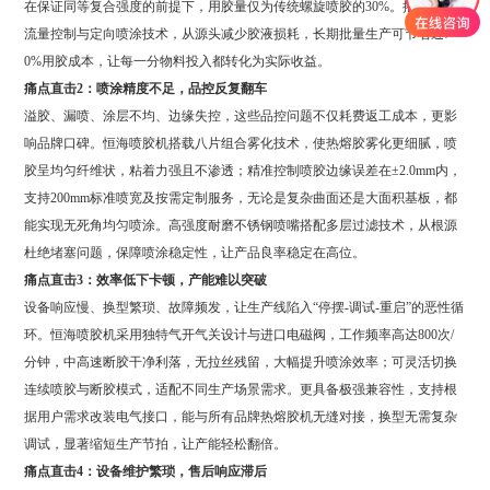
在保证同等复合强度的前提下，用胶量仅为传统螺旋喷胶的30%。搭配精准
流量控制与定向喷涂技术，从源头减少胶液损耗，长期批量生产可节省近7
0%用胶成本，让每一分物料投入都转化为实际收益。
痛点直击2：喷涂精度不足，品控反复翻车
溢胶、漏喷、涂层不均、边缘失控，这些品控问题不仅耗费返工成本，更影
响品牌口碑。恒海喷胶机搭载八片组合雾化技术，使热熔胶雾化更细腻，喷
胶呈均匀纤维状，粘着力强且不渗透；精准控制喷胶边缘误差在±2.0mm内，
支持200mm标准喷宽及按需定制服务，无论是复杂曲面还是大面积基板，都
能实现无死角均匀喷涂。高强度耐磨不锈钢喷嘴搭配多层过滤技术，从根源
杜绝堵塞问题，保障喷涂稳定性，让产品良率稳定在高位。
痛点直击3：效率低下卡顿，产能难以突破
设备响应慢、换型繁琐、故障频发，让生产线陷入“停摆-调试-重启”的恶性循
环。恒海喷胶机采用独特气开气关设计与进口电磁阀，工作频率高达800次/
分钟，中高速断胶干净利落，无拉丝残留，大幅提升喷涂效率；可灵活切换
连续喷胶与断胶模式，适配不同生产场景需求。更具备极强兼容性，支持根
据用户需求改装电气接口，能与所有品牌热熔胶机无缝对接，换型无需复杂
调试，显著缩短生产节拍，让产能轻松翻倍。
痛点直击4：设备维护繁琐，售后响应滞后