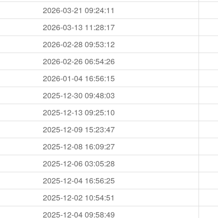
2026-03-21 09:24:11
2026-03-13 11:28:17
2026-02-28 09:53:12
2026-02-26 06:54:26
2026-01-04 16:56:15
2025-12-30 09:48:03
2025-12-13 09:25:10
2025-12-09 15:23:47
2025-12-08 16:09:27
2025-12-06 03:05:28
2025-12-04 16:56:25
2025-12-02 10:54:51
2025-12-04 09:58:49