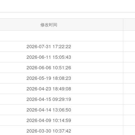
修改时间
2026-07-31 17:22:22
2026-06-11 15:05:43
2026-06-06 10:51:26
2026-05-19 18:08:23
2026-04-23 18:49:08
2026-04-15 09:29:19
2026-04-14 13:06:50
2026-04-09 10:14:59
2026-03-30 10:37:42