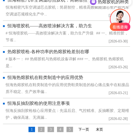
恒海精密汽车空调滤芯点胶机：简易智控，
热熔胶机的种类
恒海精密汽车空调滤芯点胶机：简易智控，精准高效赋能滤芯生产在汽车
空调滤芯规模化生产中...
[2026-06-06]
恒海喷胶机——高效喷涂解决方案，助力生
# 恒海喷胶机——高效喷涂解决方案，助力生产升级 ## 一、精准控胶，
节省...
[2026-03-30]
热熔胶喷枪-各种功率的热熔胶枪差别在哪
# 版本一： ## 热熔胶机与热熔机设备详解 ### 一、热熔胶机 热熔胶机
是...
[2026-03-26]
恒海热熔胶机在鞋类制造中的应用优势
恒海热熔胶机在鞋类制造中的应用优势鞋类制造的核心痛点集中在粘接品
质不稳定、生产效率偏...
[2026-03-21]
恒海反抽刮胶枪的使用注意事项
恒海反抽刮胶枪核心应用要点：先温后启、气控精准、反抽断胶、定期维
护，确保高速、无滴漏...
[2026-02-28]
1
2
3
4
5
下一页
末页