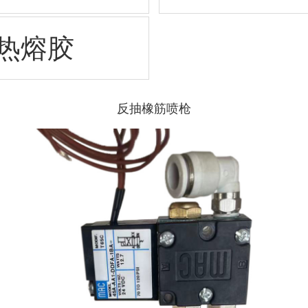
热熔胶
反抽橡筋喷枪