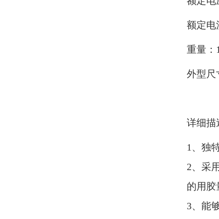
额定电压
额定电流
重量：1
外型尺寸
详细描
1、独
2、采
的用胶
3、能