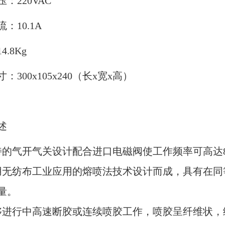
：220VAC
：10.1A
4.8Kg
：300x105x240（长x宽x高）
述
特的气开气关设计配合进口电磁阀使工作频率可高达8
用无纺布工业应用的熔喷法技术设计而成，具有在同等
量。
够进行中高速断胶或连续喷胶工作，喷胶呈纤维状