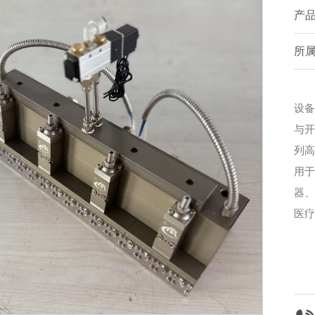
产
所
金
设备
与开
列高
用于
器、
医疗