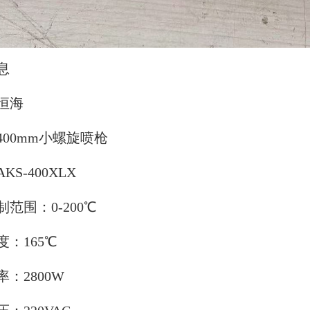
息
恒海
400mm小螺旋喷枪
KS-400XLX
范围：0-200℃
：165℃
：2800W